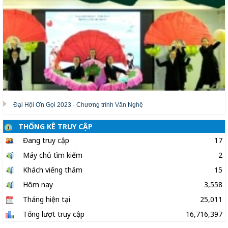
Đại Hội Ơn Gọi 2023 - Chương trình Văn Nghệ
THỐNG KÊ TRUY CẬP
Đang truy cập
17
Máy chủ tìm kiếm
2
Khách viếng thăm
15
Hôm nay
3,558
Tháng hiện tại
25,011
Tổng lượt truy cập
16,716,397