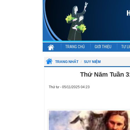
TRANG CHỦ
GIỚI THIỆU
TƯ LI
TRANG NHẤT
SUY NIỆM
Thứ Năm Tuần 31
Thứ tư - 05/11/2025 04:23