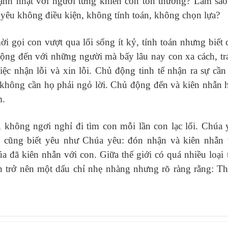
nh nhạt với người từng khiến con tổn thương? Làm sao
yêu không điều kiện, không tính toán, không chọn lựa?
 gọi con vượt qua lối sống ít kỷ, tính toán nhưng biết 
ộng đến với những người mà bấy lâu nay con xa cách, tr
ệc nhận lỗi và xin lỗi. Chủ động tinh tế nhận ra sự cần 
 không cần họ phải ngỏ lời. Chủ động đến và kiên nhẫn 
m.
không ngơi nghỉ đi tìm con mỗi lần con lạc lối. Chúa 
n cũng biết yêu như Chúa yêu: đón nhận và kiên nhẫn 
đã kiên nhẫn với con. Giữa thế giới có quá nhiều loại t
n trở nên một dấu chỉ nhẹ nhàng nhưng rõ ràng rằng: Th