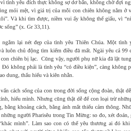
 vì tình yêu đích thực không sợ dơ bẩn, không chờ đợi ng
ng mỏi mệt, vì giá trị của mỗi con chiên không nằm ở v
tôi”. Và khi tìm được, niềm vui ấy không thể giấu, vì “n
c sống” (x. Gr 33,11).
gắm lại nét đẹp của tình yêu Thiên Chúa. Một tình 
 và luôn chủ động tìm kiếm điều đã mất. Ngài yêu cả 99 
con chiên bị lạc. Cũng vậy, người phụ nữ kia đã lật tung
 Đó không phải là tình yêu “có điều kiện”, càng không p
bao dung, thấu hiểu và kiên nhẫn.
vấn cách sống của con trong đời sống cộng đoàn, thật dễ
ính, hiểu mình. Nhưng cũng thật dễ để con loại trừ những
g, bằng khoảng cách, bằng ánh mắt thiếu cảm thông. Nh
g những người Pharisêu trong Tin Mừng: so đo, xét đoán, 
“khác mình”. Làm sao con có thể yêu thương ai đó khi