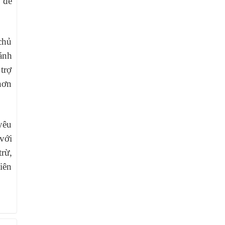
 để
chủ
ánh
trợ
hơn
yêu
với
rừ,
iên