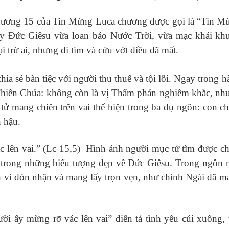
ơng 15 của Tin Mừng Luca chương được gọi là “Tin M
ấy Đức Giêsu vừa loan báo Nước Trời, vừa mạc khải kh
 trừ ai, nhưng đi tìm và cứu vớt điều đã mất.
ia sẻ bàn tiệc với người thu thuế và tội lỗi. Ngay trong 
 Thiên Chúa: không còn là vị Thẩm phán nghiêm khắc, nh
 tử mang chiên trên vai thể hiện trong ba dụ ngôn: con ch
n hậu.
c lên vai.” (Lc 15,5) Hình ảnh người mục tử tìm được ch
ột trong những biểu tượng đẹp về Đức Giêsu. Trong ngôn 
nh vi đón nhận và mang lấy trọn vẹn, như chính Ngài đã m
ời ấy mừng rỡ vác lên vai” diễn tả tình yêu cúi xuống, 