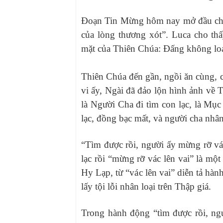
Đoạn Tin Mừng hôm nay mở đầu chư
của lòng thương xót”. Luca cho th
mặt của Thiên Chúa: Đấng không loại
Thiên Chúa đến gần, ngồi ăn cùng, ch
vi ấy, Ngài đã đảo lộn hình ảnh về
là Người Cha đi tìm con lạc, là Mục
lạc, đồng bạc mất, và người cha nhâ
“Tìm được rồi, người ấy mừng rỡ vá
lạc rồi “mừng rỡ vác lên vai” là m
Hy Lạp, từ “vác lên vai” diễn tả hà
lấy tội lỗi nhân loại trên Thập giá.
Trong hành động “tìm được rồi, ngư