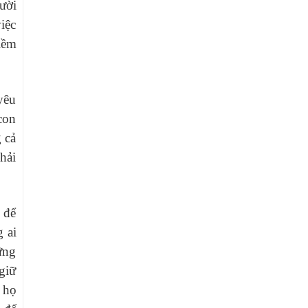
ười
iệc
iềm
yêu
con
 cả
hải
 để
 ai
ững
giữ
 họ