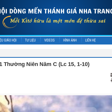
ỆU GIÁO HỘI
TƯ LIỆU
VIDEOS
HÌNH ẢNH
LIÊN HỆ
 Thường Niên Năm C (Lc 15, 1-10)