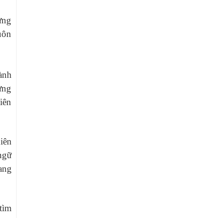
ừng
uôn
hành
ưng
iên
iên
ngữ
ang
tìm