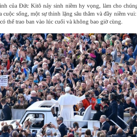
inh của Đức Kitô nảy sinh niềm hy vọng, làm cho chúng
 cuộc sống, một sự thinh lặng sâu thẳm và đầy niềm vui:
 có thể trao ban vào lúc cuối và không bao giờ cùng.