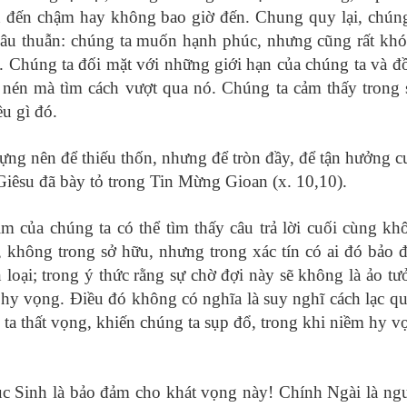
n đến chậm hay không bao giờ đến. Chung quy lại, chúng
âu thuẫn: chúng ta muốn hạnh phúc, nhưng cũng rất khó
. Chúng ta đối mặt với những giới hạn của chúng ta và đ
m nén mà tìm cách vượt qua nó. Chúng ta cảm thấy trong 
ều gì đó.
ựng nên để thiếu thốn, nhưng để tròn đầy, để tận hưởng c
iêsu đã bày tỏ trong Tin Mừng Gioan (x. 10,10).
im của chúng ta có thể tìm thấy câu trả lời cuối cùng kh
, không trong sở hữu, nhưng trong xác tín có ai đó bảo 
loại; trong ý thức rằng sự chờ đợi này sẽ không là ảo tư
 hy vọng. Điều đó không có nghĩa là suy nghĩ cách lạc qu
 ta thất vọng, khiến chúng ta sụp đổ, trong khi niềm hy v
c Sinh là bảo đảm cho khát vọng này! Chính Ngài là ng