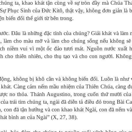
chúng ta, khao khát tận cùng về sự tròn đầy mà Chúa Th
 Sự Phục Sinh của Đức Kitô, thật vậy, không đơn giản là b
ện biến đổi thế giới từ bên trong.
ớc. Đâu là những đặc tính của chúng? Giải khát và làm 
cối, làm cho màu mỡ và làm cho chúng sống nếu không sẽ 
h niềm vui vì một ốc đảo tươi mát. Nguồn nước xuất h
 cho thiên nhiên, cho thụ tạo và cho con người. Không
động, không bị khô cằn và không biến đổi. Luôn là như 
ai khát. Càng cảm nếm mầu nhiệm của Thiên Chúa, càng đ
được no thỏa. Thánh Augustino, trong cuốn thứ mười của
của trái tim chúng ta, ngài đã diễn tả điều đó trong Bài C
m, con đã tận hưởng và con khao khát Ngài, con đã nếm và
hát bình an của Ngài” (X, 27, 38).