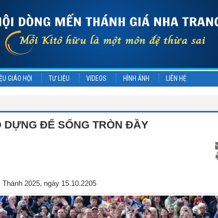
ỆU GIÁO HỘI
TƯ LIỆU
VIDEOS
HÌNH ẢNH
LIÊN HỆ
 DỰNG ĐỂ SỐNG TRÒN ĐẦY
 Thánh 2025, ngày 15.10.2205