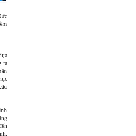
Đức
iềm
dựa
 ta
hần
hục
câu
inh
ăng
đến
ênh,