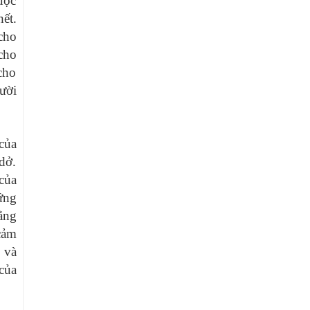
uộc
ết.
cho
 cho
cho
ười
của
dở.
của
đứng
ằng
cảm
 và
của