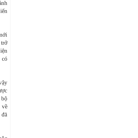
ánh
iến
mới
trở
iện
 có
vậy
ược
 bộ
a về
 đã