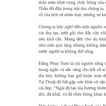
thỏa mãn khát vọng cháy bỏng của 
Thần đổ đầy trong trái tim chúng ta.
cố của lịch sử nhân loại, nhưng sự ki
Chúng ta hãy nghĩ đến một nguồn nư
các thụ tạo, tưới gội cho đất, cây 
nên khô cằn. Mang đến cho du khác
như một quà tặng nhưng không dành
nước người ta không thể sống.
Đấng Phục Sinh là cội nguồn sống 
trong ngần và sẵn sàng cho bất cứ 
thu hút, không bao giờ hoàn toàn 
Tự Thuật đã bắt gặp cơn khát vô tận 
cái đẹp: “Ngài đã lan tỏa hương thơ
đói, đã khát, và đã cháy bỏng khao k