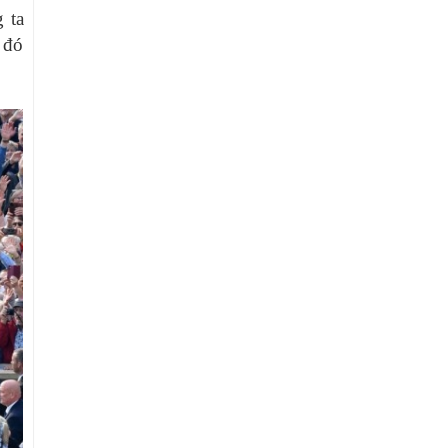
 ta
 đó