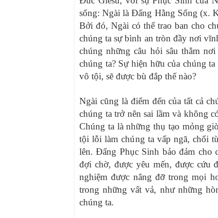
Đức Giêsu, với sự Phục Sinh của N
sống: Ngài là Đấng Hằng Sống (x. Kh
Bởi đó, Ngài có thể trao ban cho ch
chúng ta sự bình an tròn đầy nơi vĩn
chúng những câu hỏi sâu thẳm nơi 
chúng ta? Sự hiện hữu của chúng ta
vô tội, sẽ được bù đắp thế nào?
Ngài cũng là điểm đến của tất cả ch
chúng ta trở nên sai lầm và không c
Chúng ta là những thụ tạo mỏng giòn
tội lỗi làm chúng ta vấp ngã, chối t
lên. Đấng Phục Sinh bảo đảm cho c
đợi chờ, được yêu mến, được cứu đ
nghiệm được nâng đỡ trong mọi hoà
trong những vất vả, như những hòn
chúng ta.