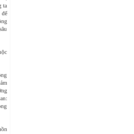
 ta
 để
ồng
sâu
uộc
ông
đảm
ởng
an:
ọng
uồn