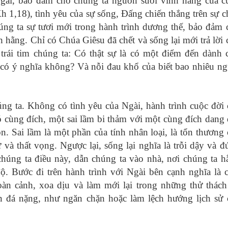
gài, bảo đảm cho chúng ta nguồn suối vĩnh hằng của c
 1,18), tình yêu của sự sống, Đấng chiến thắng trên sự ch
úng ta sự tươi mới trong hành trình dương thế, bảo đảm 
h hằng. Chỉ có Chúa Giêsu đã chết và sống lại mới trả lời
trái tim chúng ta: Có thật sự là có một điểm đến dành 
 có ý nghĩa không? Và nỗi đau khổ của biết bao nhiêu ng
úng ta. Không có tình yêu của Ngài, hành trình cuộc đời 
ó cùng đích, một sai lầm bi thảm với một cùng đích dang 
. Sai lầm là một phần của tính nhân loại, là tổn thương 
ừ và thất vọng. Ngược lại, sống lại nghĩa là trỗi dậy và 
húng ta điều này, dẫn chúng ta vào nhà, nơi chúng ta h
ộ. Bước đi trên hành trình với Ngài bên cạnh nghĩa là 
n cảnh, xoa dịu và làm mới lại trong những thử thách
 đá nặng, như ngăn chặn hoặc làm lệch hướng lịch sử 