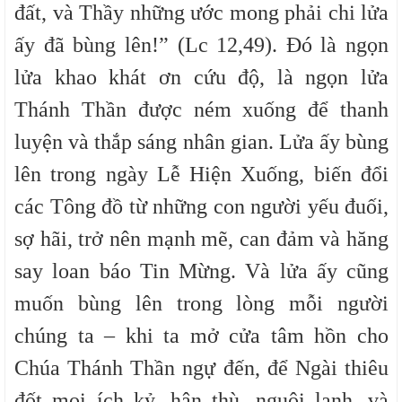
đất, và Thầy những ước mong phải chi lửa
ấy đã bùng lên!” (Lc 12,49). Đó là ngọn
lửa khao khát ơn cứu độ, là ngọn lửa
Thánh Thần được ném xuống để thanh
luyện và thắp sáng nhân gian. Lửa ấy bùng
lên trong ngày Lễ Hiện Xuống, biến đổi
các Tông đồ từ những con người yếu đuối,
sợ hãi, trở nên mạnh mẽ, can đảm và hăng
say loan báo Tin Mừng. Và lửa ấy cũng
muốn bùng lên trong lòng mỗi người
chúng ta – khi ta mở cửa tâm hồn cho
Chúa Thánh Thần ngự đến, để Ngài thiêu
đốt mọi ích kỷ, hận thù, nguội lạnh, và