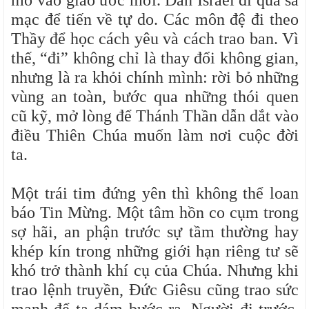
mở vào giao ước mới. Dân Israel đi qua sa
mạc để tiến về tự do. Các môn đệ đi theo
Thầy để học cách yêu và cách trao ban. Vì
thế, “đi” không chỉ là thay đổi không gian,
nhưng là ra khỏi chính mình: rời bỏ những
vùng an toàn, bước qua những thói quen
cũ kỹ, mở lòng để Thánh Thần dẫn dắt vào
điều Thiên Chúa muốn làm nơi cuộc đời
ta.
Một trái tim đứng yên thì không thể loan
báo Tin Mừng. Một tâm hồn co cụm trong
sợ hãi, an phận trước sự tầm thường hay
khép kín trong những giới hạn riêng tư sẽ
khó trở thành khí cụ của Chúa. Nhưng khi
trao lệnh truyền, Đức Giêsu cũng trao sức