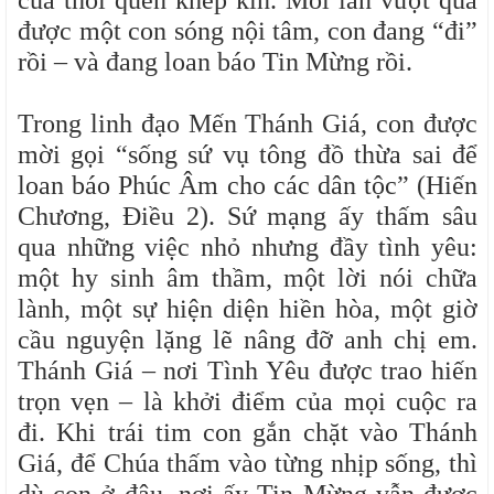
của thói quen khép kín. Mỗi lần vượt qua
được một con sóng nội tâm, con đang “đi”
rồi – và đang loan báo Tin Mừng rồi.
Trong linh đạo Mến Thánh Giá, con được
mời gọi “sống sứ vụ tông đồ thừa sai để
loan báo Phúc Âm cho các dân tộc” (Hiến
Chương, Điều 2). Sứ mạng ấy thấm sâu
qua những việc nhỏ nhưng đầy tình yêu:
một hy sinh âm thầm, một lời nói chữa
lành, một sự hiện diện hiền hòa, một giờ
cầu nguyện lặng lẽ nâng đỡ anh chị em.
Thánh Giá – nơi Tình Yêu được trao hiến
trọn vẹn – là khởi điểm của mọi cuộc ra
đi. Khi trái tim con gắn chặt vào Thánh
Giá, để Chúa thấm vào từng nhịp sống, thì