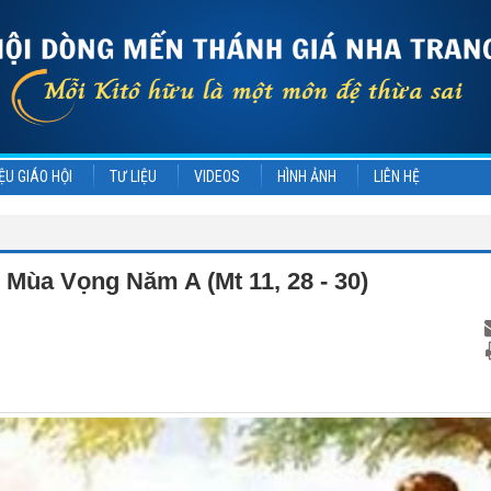
ỆU GIÁO HỘI
TƯ LIỆU
VIDEOS
HÌNH ẢNH
LIÊN HỆ
 Mùa Vọng Năm A (Mt 11, 28 - 30)