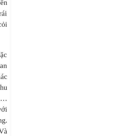
bên
rái
cỏi
đặc
han
hác
chu
úa…
với
ng.
 Và