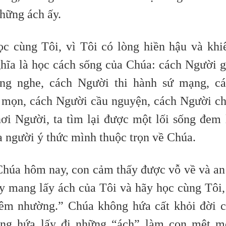
hững ách ấy.
c cùng Tôi, vì Tôi có lòng hiền hậu và kh
hĩa là học cách sống của Chúa: cách Người 
ắng nghe, cách Người thi hành sứ mạng, c
é mọn, cách Người cầu nguyện, cách Người c
nơi Người, ta tìm lại được một lối sống đem 
ủa người ý thức mình thuộc trọn về Chúa.
húa hôm nay, con cảm thấy được vỗ về và an
y mang lấy ách của Tôi và hãy học cùng Tôi,
iêm nhường.” Chúa không hứa cất khỏi đời 
ng hứa lấy đi những “ách” làm con mệt m