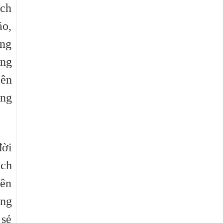
ách
ảo,
ông
ờng
iên
ùng
đời
ách
bên
ông
 sẻ