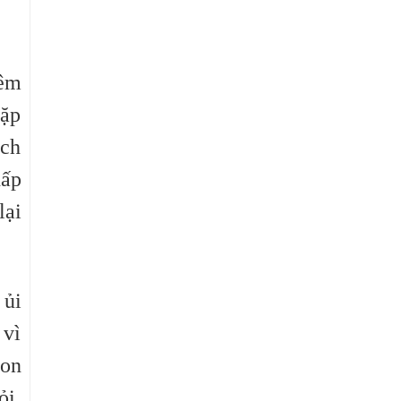
iêm
gặp
ách
hấp
lại
 ủi
 vì
con
ỏi.