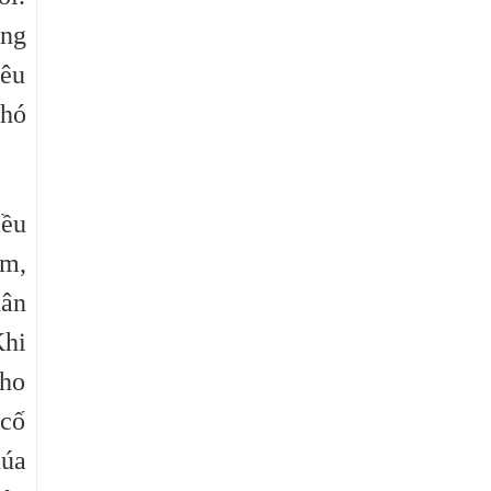
ông
yêu
khó
iều
ầm,
hân
Khi
cho
 cố
húa