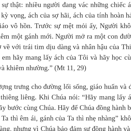
 sự thật: nhiều người đang vác những chiếc 
kỳ vọng, ách của sợ hãi, ách của tính hoàn h
giáo vô hồn. Trước sự mệt mỏi ấy, Người kh
thêm một gánh mới. Người mở ra một con đư
 về với trái tim dịu dàng và nhân hậu của Th
h em hãy mang lấy ách của Tôi và hãy học c
 và khiêm nhường.” (Mt 11,
29)
ượng trưng cho đường lối sống, giáo huấn và 
 thiêng liêng. Khi Chúa nói: “Hãy mang lấy 
ãy bước cùng Chúa. Hãy để Chúa đồng hành 
 Ta thì êm ái, gánh của Ta thì nhẹ nhàng” kh
 dàng, nhưng vì Chúa bảo đảm sự đồng hành và