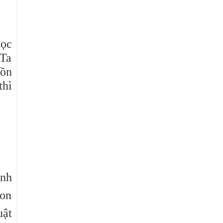
học
 Ta
hồn
thì
ình
con
uật