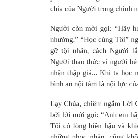
chia của Người trong chính n
Người còn mời gọi: “Hãy họ
nhường.” “Học cùng Tôi” ng
gỡ tội nhân, cách Người l
Người thao thức vì người b
nhận thập giá... Khi ta học 
bình an nội tâm là nội lực c
Lạy Chúa, chiêm ngắm Lời C
bởi lời mời gọi: “Anh em hã
Tôi có lòng hiền hậu và kh
những nhọc nhằn, cũng khô