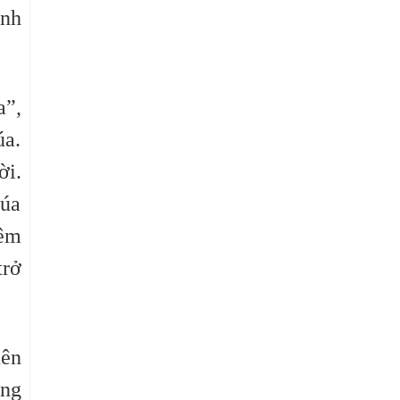
ình
a”,
úa.
ời.
húa
iêm
trở
nên
òng