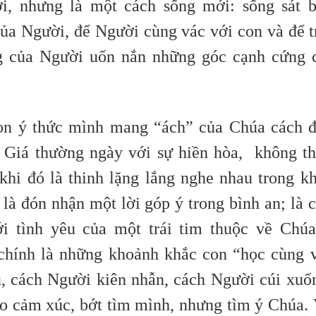
i, nhưng là một cách sống mới: sống sát 
ủa Người, để Người cùng vác với con và để t
 của Người uốn nắn những góc cạnh cứng 
on ý thức mình mang “ách” của Chúa cách 
h Giá thường ngày với sự hiền hòa, không t
khi đó là thinh lặng lắng nghe nhau trong k
 là đón nhận một lời góp ý trong bình an; là 
ới tình yêu của một trái tim thuộc về Ch
chính là những khoảnh khắc con “học cùng 
, cách Người kiên nhẫn, cách Người cúi xuố
eo cảm xúc, bớt tìm mình, nhưng tìm ý Chúa.