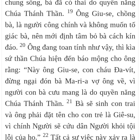
chung sống, bà đã có thai do quyền năng
19
Chúa Thánh Thần.
Ông Giu-se, chồng
bà, là người công chính và không muốn tố
giác bà, nên mới định tâm bỏ bà cách kín
20
đáo.
Ông đang toan tính như vậy, thì kìa
sứ thần Chúa hiện đến báo mộng cho ông
rằng: “Này ông Giu-se, con cháu Đa-vít,
đừng ngại đón bà Ma-ri-a vợ ông về, vì
người con bà cưu mang là do quyền năng
21
Chúa Thánh Thần.
Bà sẽ sinh con trai
và ông phải đặt tên cho con trẻ là Giê-su,
vì chính Người sẽ cứu dân Người khỏi tội
22
lỗi của họ.”
Tất cả sự việc này xảy ra là