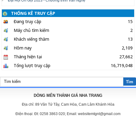
Đại Hội Ơn Gọi 2023 - Chương trình Văn Nghệ
THỐNG KÊ TRUY CẬP
Đang truy cập
15
Máy chủ tìm kiếm
2
Khách viếng thăm
13
Hôm nay
2,109
Tháng hiện tại
27,662
Tổng lượt truy cập
16,719,048
Tìm
DÒNG MẾN THÁNH GIÁ NHA TRANG
Địa chỉ:
89 Văn Tứ Tây, Cam Hòa, Cam Lâm Khánh Hòa
Điện thoại:
Đt: 0258 3863 020; Email: websitemtgnt@gmail.com