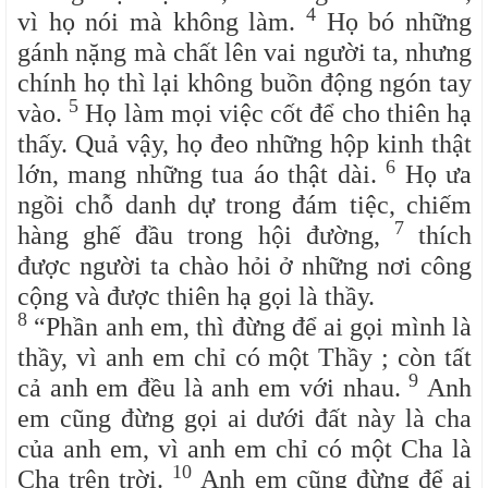
4
vì họ nói mà không làm.
Họ bó những
gánh nặng mà chất lên vai người ta, nhưng
chính họ thì lại không buồn động ngón tay
5
vào.
Họ làm mọi việc cốt để cho thiên hạ
thấy. Quả vậy, họ đeo những hộp kinh thật
6
lớn, mang những tua áo thật dài.
Họ ưa
ngồi chỗ danh dự trong đám tiệc, chiếm
7
hàng ghế đầu trong hội đường,
thích
được người ta chào hỏi ở những nơi công
cộng và được thiên hạ gọi là thầy.
8
“Phần anh em, thì đừng để ai gọi mình là
thầy, vì anh em chỉ có một Thầy ; còn tất
9
cả anh em đều là anh em với nhau.
Anh
em cũng đừng gọi ai dưới đất này là cha
của anh em, vì anh em chỉ có một Cha là
10
Cha trên trời.
Anh em cũng đừng để ai