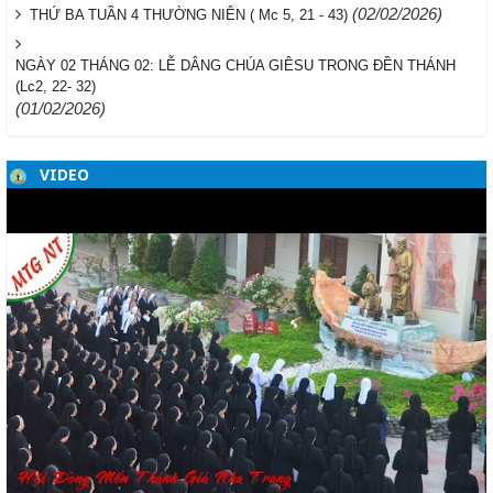
(02/02/2026)
THỨ BA TUẦN 4 THƯỜNG NIÊN ( Mc 5, 21 - 43)
NGÀY 02 THÁNG 02: LỄ DÂNG CHÚA GIÊSU TRONG ĐỀN THÁNH
(Lc2, 22- 32)
(01/02/2026)
VIDEO