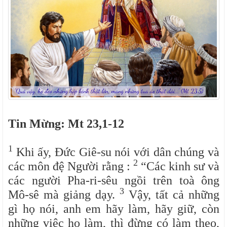
Tin Mừng: Mt 23,1-12
1
Khi ấy, Đức Giê-su nói với dân chúng và
2
các môn đệ Người rằng :
“Các kinh sư và
các người Pha-ri-sêu ngồi trên toà ông
3
Mô-sê mà giảng dạy.
Vậy, tất cả những
gì họ nói, anh em hãy làm, hãy giữ, còn
những việc họ làm, thì đừng có làm theo,