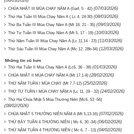
(06/03/2026)
(07/03/2026)
CHÚA NHẬT III MÙA CHAY NĂM A (Ga4, 5 - 42)
(08/03/2026)
Thứ Hai Tuần III Mùa Chay Năm A ( Lc 4, 24-30)
(09/03/2026)
Thứ Ba Tuần III Mùa Chay Năm A (Mt 18, 21 - 35)
(10/03/2026)
Thứ Tư Tuần III Mùa Chay Năm A (Mt 5, 17 - 19)
(11/03/2026)
Thứ Năm Tuần III Mùa Chay Năm A (Lc 11,14 - 23)
(12/03/2026)
Thứ Sáu Tuần III Mùa Chay Năm A (Mc 12, 28b-34)
Những tin cũ hơn
(01/03/2026)
Thứ Hai Tuần II Mùa Chay Năm A (Lc6, 36 - 38)
(28/02/2026)
CHÚA NHẬT II MÙA CHAY NĂM A (Mt 17,1-9)
(25/02/2026)
THỨ NĂM TUẦN I MÙA CHAY (Mt 7,7-12)
(24/02/2026)
THỨ TƯ TUẦN I MÙA CHAY NĂM A (Lc 11, 29 - 32)
Thứ Hai Chúa Nhật 5 Mùa Thường Niên (Mc6, 53 -56)
(08/02/2026)
(07/02/2026)
CHÚA NHẬT 5 THƯỜNG NIÊN NĂM A (Mt 5,13-16)
(06/02/2026)
THỨ BẢY TUẦN 4 THƯỜNG NIÊN ( Mc 6, 30 -34)
(04/02/2026)
THỨ NĂM TUẦN 4 THƯỜNG NIÊN ( Mc 6, 7 - 13)