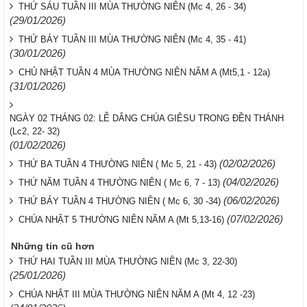
THỨ SÁU TUẦN III MÙA THƯỜNG NIÊN (Mc 4, 26 - 34)
(29/01/2026)
THỨ BẢY TUẦN III MÙA THƯỜNG NIÊN (Mc 4, 35 - 41)
(30/01/2026)
CHỦ NHẬT TUẦN 4 MÙA THƯỜNG NIÊN NĂM A (Mt5,1 - 12a)
(31/01/2026)
NGÀY 02 THÁNG 02: LỄ DÂNG CHÚA GIÊSU TRONG ĐỀN THÁNH
(Lc2, 22- 32)
(01/02/2026)
(02/02/2026)
THỨ BA TUẦN 4 THƯỜNG NIÊN ( Mc 5, 21 - 43)
(04/02/2026)
THỨ NĂM TUẦN 4 THƯỜNG NIÊN ( Mc 6, 7 - 13)
(06/02/2026)
THỨ BẢY TUẦN 4 THƯỜNG NIÊN ( Mc 6, 30 -34)
(07/02/2026)
CHÚA NHẬT 5 THƯỜNG NIÊN NĂM A (Mt 5,13-16)
Những tin cũ hơn
THỨ HAI TUẦN III MÙA THƯỜNG NIÊN (Mc 3, 22-30)
(25/01/2026)
CHÚA NHẬT III MÙA THƯỜNG NIÊN NĂM A (Mt 4, 12 -23)