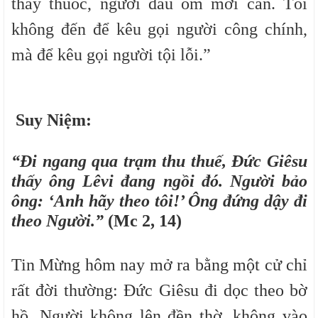
thầy thuốc, người đau ốm mới cần. Tôi
không đến để kêu gọi người công chính,
mà để kêu gọi người tội lỗi.”
Suy Niệm:
“
Đi ngang qua trạm thu thuế, Đức Giêsu
thấy ông Lêvi đang ngồi đó. Người bảo
ông: ‘Anh hãy theo tôi!’ Ông đứng dậy đi
theo Người.”
(Mc 2,
14)
Tin Mừng hôm nay mở ra bằng một cử chỉ
rất đời thường:
Đức Giêsu đi dọc theo bờ
hồ
.
Người không lên đền thờ, không vào