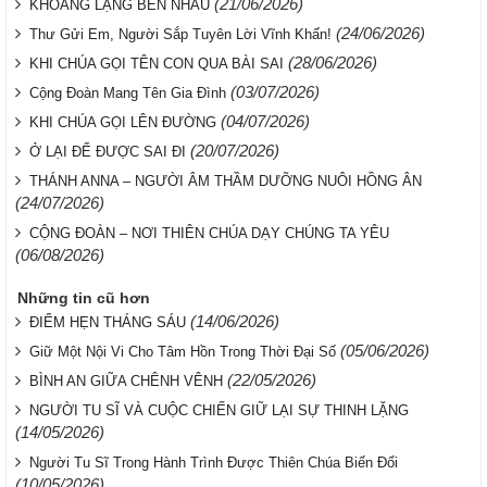
(21/06/2026)
KHOẢNG LẶNG BÊN NHAU
(24/06/2026)
Thư Gửi Em, Người Sắp Tuyên Lời Vĩnh Khấn!
(28/06/2026)
KHI CHÚA GỌI TÊN CON QUA BÀI SAI
(03/07/2026)
Cộng Đoàn Mang Tên Gia Đình
(04/07/2026)
KHI CHÚA GỌI LÊN ĐƯỜNG
(20/07/2026)
Ở LẠI ĐỂ ĐƯỢC SAI ĐI
THÁNH ANNA – NGƯỜI ÂM THẦM DƯỠNG NUÔI HỒNG ÂN
(24/07/2026)
CỘNG ĐOÀN – NƠI THIÊN CHÚA DẠY CHÚNG TA YÊU
(06/08/2026)
Những tin cũ hơn
(14/06/2026)
ĐIỂM HẸN THÁNG SÁU
(05/06/2026)
Giữ Một Nội Vi Cho Tâm Hồn Trong Thời Đại Số
(22/05/2026)
BÌNH AN GIỮA CHÊNH VÊNH
NGƯỜI TU SĨ VÀ CUỘC CHIẾN GIỮ LẠI SỰ THINH LẶNG
(14/05/2026)
Người Tu Sĩ Trong Hành Trình Được Thiên Chúa Biến Đổi
(10/05/2026)