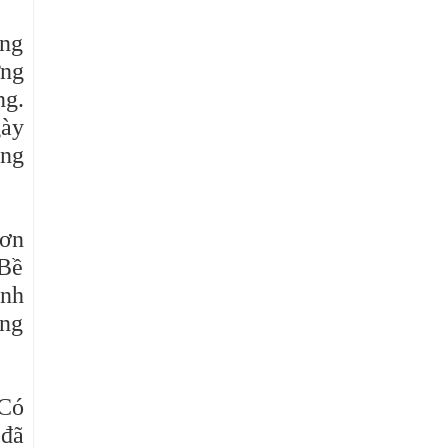
òng
ững
ng.
gày
ộng
hơn
 Bề
ình
ớng
 Có
 đã