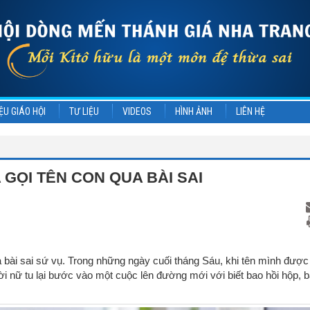
ỆU GIÁO HỘI
TƯ LIỆU
VIDEOS
HÌNH ẢNH
LIÊN HỆ
 GỌI TÊN CON QUA BÀI SAI
a bài sai sứ vụ. Trong những ngày cuối tháng Sáu, khi tên mình được
i nữ tu lại bước vào một cuộc lên đường mới với biết bao hồi hộp, 