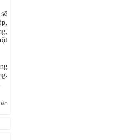
 sẽ
ộp,
ng,
một
ang
ng.
.
Trâm