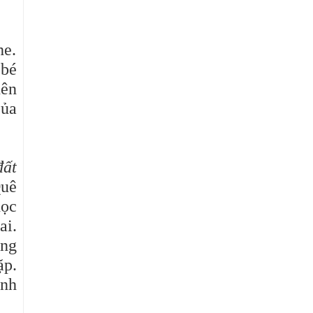
he.
 bé
nên
của
đất
Quê
học
ai.
ộng
ặp.
ình