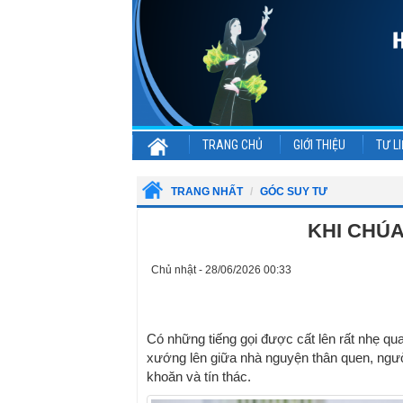
TRANG CHỦ
GIỚI THIỆU
TƯ LI
TRANG NHẤT
GÓC SUY TƯ
KHI CHÚA
Chủ nhật - 28/06/2026 00:33
Có những tiếng gọi được cất lên rất nhẹ qu
xướng lên giữa nhà nguyện thân quen, ngườ
khoăn và tín thác.