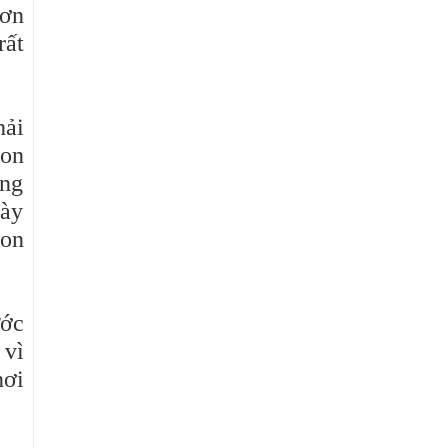
hơn
rất
hải
con
êng
gày
con
ước
 vì
nơi