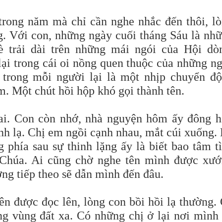
trong năm mà chỉ cần nghe nhắc đến thôi, l
g.
Với con, những ngày cuối tháng Sáu là nh
 trải dài trên những mái ngói của Hội dò
i trong cái oi nồng quen thuộc của những n
 trong mỗi người lại là một nhịp chuyển đ
. Một chút hồi hộp khó gọi thành tên.
sai. Con còn nhớ, nhà nguyện hôm ấy đông 
nh lạ. Chị em ngồi cạnh nhau, mắt cúi xuống.
g phía sau sự thinh lặng ấy là biết bao tâm t
Chúa. Ai cũng chờ nghe tên mình được xư
ờng tiếp theo sẽ dẫn mình đến đâu.
ên được đọc lên, lòng con bồi hồi lạ thường.
g vùng đất xa. Có những chị ở lại nơi mình