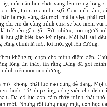
ấy, một câu hỏi chợt vang lên trong lòng c
n đến, tại sao con lại sợ? Con hiểu rằng đ
hẳn là một vùng đất mới, mà là việc phải rời
ng chị em đã cùng mình chia sẻ bao niềm vui 
đã trở nên gần gũi. Rời những con người m
 lưu giữ biết bao kỷ niệm. Mỗi bài sai đều
 cũng chính là một lời mời gọi lên đường.
nữ tu không tự chọn cho mình điểm đến. Ch
ng lòng tín thác, tin rằng Đấng đã gọi mình
t mình trên mọi nẻo đường.
 mới không phải lúc nào cũng dễ dàng. Mọi 
uen thuộc. Từ nhịp sống, công việc cho đến c
hau. Đã có lúc con cảm thấy mình thật nhỏ
àn mới. Nhưng rồi từng ngày một, con học c