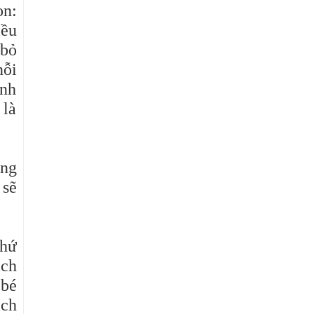
on:
iều
 bỏ
nỗi
ình
 là
úng
 sẽ
thứ
ách
 bé
ách