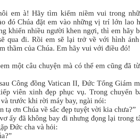
hôi em à! Hãy tìm kiếm niềm vui trong nh
ào đó Chúa đặt em vào những vị trí lớn lao 
g khiến nhiều người khen ngợi, thì em hãy b
sẽ qua đi. Rồi em sẽ lại trở về với hình ảnh
âm thầm của Chúa. Em hãy vui với điều đó!
 em một câu chuyện mà có thể em cũng đã t
 sau Công đồng Vatican II, Đức Tổng Giám 
iếp viên xinh đẹp phục vụ. Trong chuyến b
và trước khi rời máy bay, ngài nói:
 tạ ơn Chúa về sắc đẹp tuyệt vời kia chưa?”
vơ ấy đã không bay đi nhưng đọng lại trong 
gặp Đức cha và hỏi:
úa?”