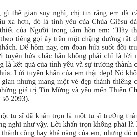
 gì thế gian suy nghĩ, chị tin rằng em đã 
âu xa hơn, đó là tình yêu của Chúa Giêsu d
 thiết của Người trong tâm hồn em: “Hãy t
theo tiếng gọi ấy trên một chặng đường rất d
 thách. Để hôm nay, em đoan hứa suốt đời tr
ời tuyên hứa chắc hẳn không phải chỉ là lời 
 là kết quả của tình yêu và sự trưởng thành 
húa. Lời tuyên khấn của em thật đẹp! Nó kh
ế gian nhưng mang một vẻ đẹp thánh thiêng 
những giá trị Tin Mừng và yêu mến Thiên C
 số 2093).
t tu sĩ đã khấn trọn là một tu sĩ trưởng thà
 nghĩ như vậy. Lời khấn trọn không phải là 
 thành công hay khả năng của em, nhưng đó 