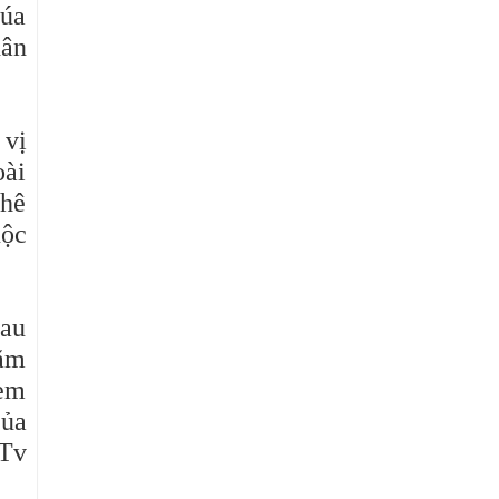
húa
hân
 vị
oài
thê
uộc
đau
hăm
 em
của
 Tv