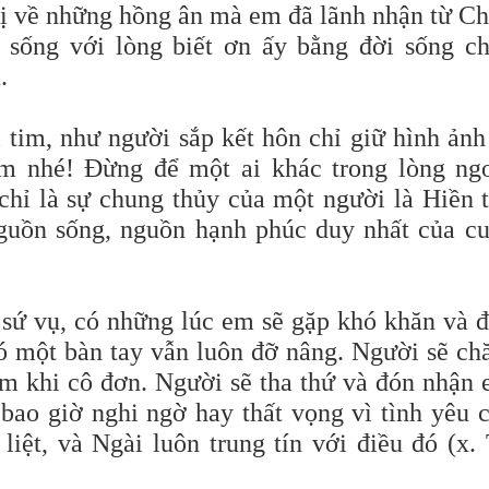
nhị về những hồng ân mà em đã lãnh nhận từ C
 sống với lòng biết ơn ấy bằng đời sống c
.
 tim, như người sắp kết hôn chỉ giữ hình ảnh
em nhé! Đừng để một ai khác trong lòng ng
hỉ là sự chung thủy của một người là Hiền 
guồn sống, nguồn hạnh phúc duy nhất của c
h sứ vụ, có những lúc em sẽ gặp khó khăn và 
 một bàn tay vẫn luôn đỡ nâng. Người sẽ c
m khi cô đơn. Người sẽ tha thứ và đón nhận
ao giờ nghi ngờ hay thất vọng vì tình yêu 
iệt, và Ngài luôn trung tín với điều đó (x.