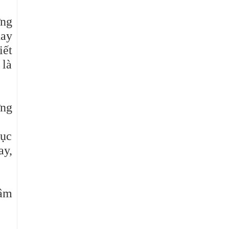
ững
hay
iết
 là
ừng
mục
ay,
tâm