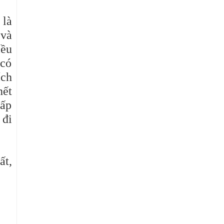
 là
 và
iều
 có
ích
hết
 ấp
 đi
ất,