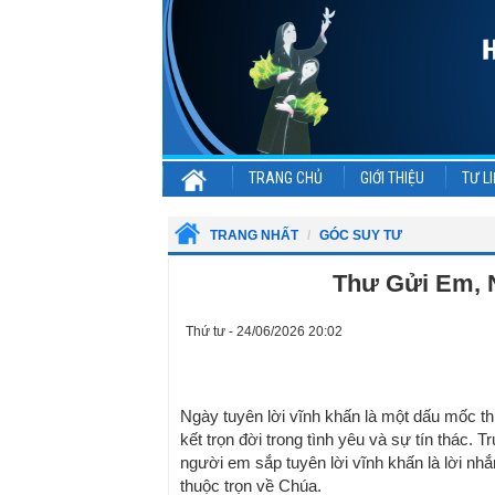
TRANG CHỦ
GIỚI THIỆU
TƯ LI
TRANG NHẤT
GÓC SUY TƯ
Thư Gửi Em, 
Thứ tư - 24/06/2026 20:02
Ngày tuyên lời vĩnh khấn là một dấu mốc thi
kết trọn đời trong tình yêu và sự tín thác.
người em sắp tuyên lời vĩnh khấn là lời nhắ
thuộc trọn về Chúa.