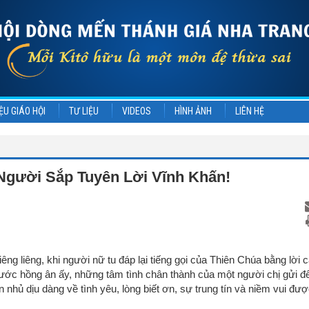
ỆU GIÁO HỘI
TƯ LIỆU
VIDEOS
HÌNH ẢNH
LIÊN HỆ
Người Sắp Tuyên Lời Vĩnh Khấn!
êng liêng, khi người nữ tu đáp lại tiếng gọi của Thiên Chúa bằng lời
 Trước hồng ân ấy, những tâm tình chân thành của một người chị gửi đ
n nhủ dịu dàng về tình yêu, lòng biết ơn, sự trung tín và niềm vui đư