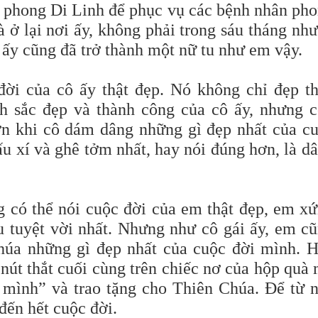
ại phong Di Linh để phục vụ các bệnh nhân ph
à ở lại nơi ấy, không phải trong sáu tháng nh
 ấy cũng đã trở thành một nữ tu như em vậy.
đời của cô ấy thật đẹp. Nó không chỉ đẹp t
nh sắc đẹp và thành công của cô ấy, nhưng 
n khi cô dám dâng những gì đẹp nhất của c
u xí và ghê tởm nhất, hay nói đúng hơn, là d
ng có thể nói cuộc đời của em thật đẹp, em x
 tuyệt vời nhất. Nhưng như cô gái ấy, em c
húa những gì đẹp nhất của cuộc đời mình. 
nút thắt cuối cùng trên chiếc nơ của hộp quà
 mình” và trao tặng cho Thiên Chúa. Để từ 
đến hết cuộc đời.