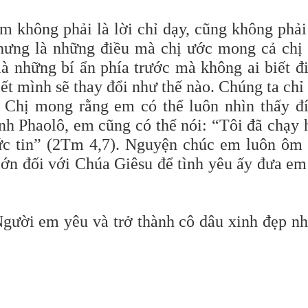
m không phải là lời chỉ dạy, cũng không phải
nhưng là những điều mà chị ước mong cả chị
là những bí ẩn phía trước mà không ai biết đ
iết mình sẽ thay đổi như thế nào. Chúng ta chỉ
 Chị mong rằng em có thể luôn nhìn thấy đ
nh Phaolô, em cũng có thể nói: “Tôi đã chạy 
ức tin” (2Tm 4,7). Nguyện chúc em luôn ôm
 lớn đối với Chúa Giêsu để tình yêu ấy đưa em
ười em yêu và trở thành cô dâu xinh đẹp nh