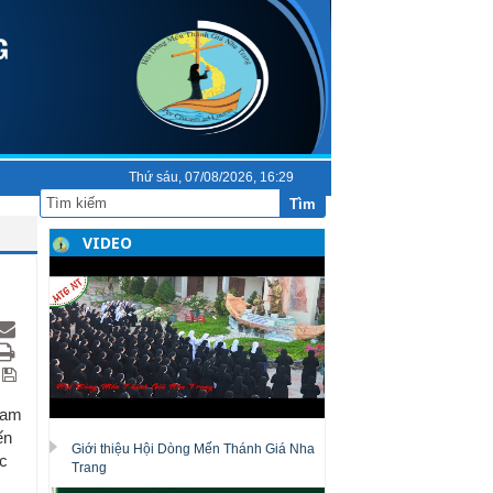
Thứ sáu, 07/08/2026, 16:29
Tìm
VIDEO
 cam
ến
Giới thiệu Hội Dòng Mến Thánh Giá Nha
ợc
Trang