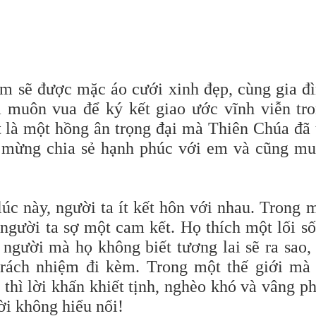
 em sẽ được mặc áo cưới xinh đẹp, cùng gia đ
 muôn vua để ký kết giao ước vĩnh viễn tr
ật là một hồng ân trọng đại mà Thiên Chúa đã
i mừng chia sẻ hạnh phúc với em và cũng m
úc này, người ta ít kết hôn với nhau. Trong 
 người ta sợ một cam kết. Họ thích một lối s
 người mà họ không biết tương lai sẽ ra sao,
trách nhiệm đi kèm. Trong một thế giới mà
thì lời khấn khiết tịnh, nghèo khó và vâng p
ời không hiểu nổi!