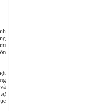
ình
ong
 ưu
uốn
một
ống
 và
 sự
hục