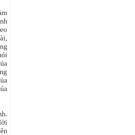
cảm
ành
heo
ài,
ung
nói
của
ông
của
húa
nh.
lời
nên