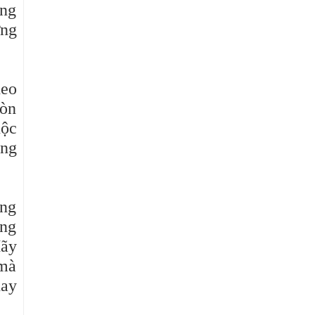
ong
ưng
heo
còn
uộc
âng
ứng
ũng
Hãy
 mà
nay