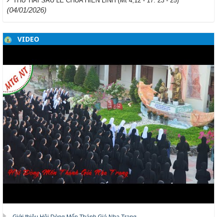
THỨ HAI SAU LỄ CHÚA HIỂN LINH (Mt 4,12 - 17. 23 - 25)
(04/01/2026)
VIDEO