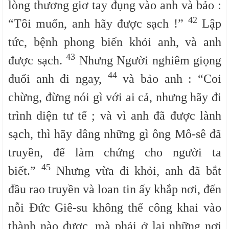
lòng thương giơ tay đụng vào anh và bảo :
42
“Tôi muốn, anh hãy được sạch !”
Lập
tức, bệnh phong biến khỏi anh, và anh
43
được sạch.
Nhưng Người nghiêm giọng
44
đuổi anh đi ngay,
và bảo anh : “Coi
chừng, đừng nói gì với ai cả, nhưng hãy đi
trình diện tư tế ; và vì anh đã được lành
sạch, thì hãy dâng những gì ông Mô-sê đã
truyền, để làm chứng cho người ta
45
biết.”
Nhưng vừa đi khỏi, anh đã bắt
đầu rao truyền và loan tin ấy khắp nơi, đến
nỗi Đức Giê-su không thể công khai vào
thành nào được, mà phải ở lại những nơi