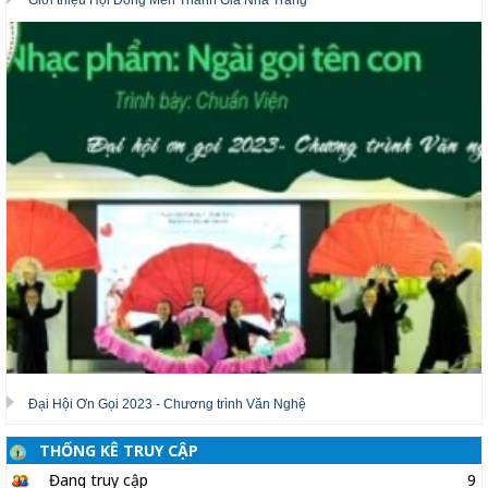
Giới thiệu Hội Dòng Mến Thánh Giá Nha Trang
Đại Hội Ơn Gọi 2023 - Chương trình Văn Nghệ
THỐNG KÊ TRUY CẬP
Đang truy cập
9