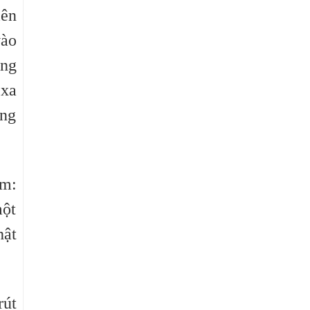
iên
vào
òng
 xa
ong
em:
một
hật
rút