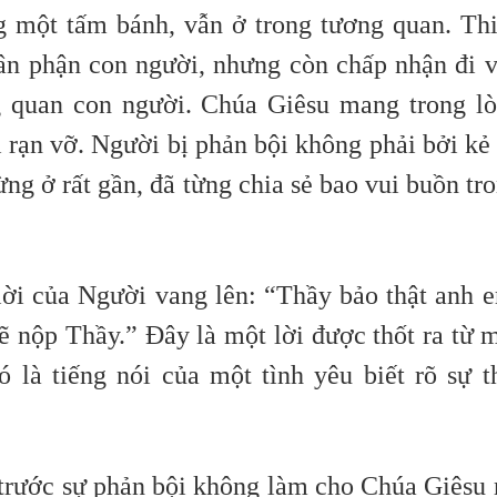
ng một tấm bánh, vẫn ở trong tương quan.
Th
ân phận con người, nhưng còn chấp nhận đi 
g quan con người. Chúa Giêsu mang trong l
ị rạn vỡ. Người bị phản bội không phải bởi kẻ
ng ở rất gần, đã từng chia sẻ bao vui buồn tr
 lời của Người vang lên: “Thầy bảo thật anh 
ẽ nộp Thầy.” Đây là một lời được thốt ra từ 
 là tiếng nói của một tình yêu biết rõ sự t
 trước sự phản bội không làm cho Chúa Giêsu 