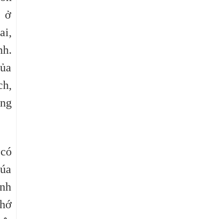
h ở
ai,
nh.
của
ch,
ống
 có
húa
ành
nhớ