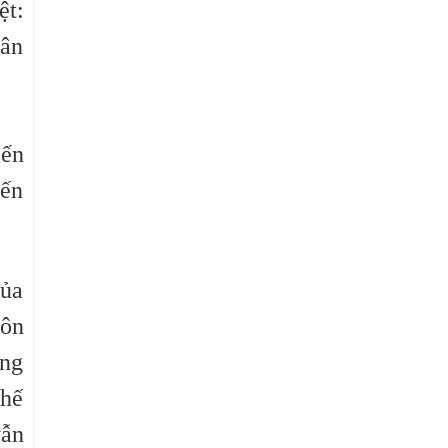
ệt:
hân
iến
iến
của
môn
ững
Thế
vẫn