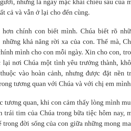
người, nhưng là ngày mặc khải chiều sâu của 
tất cả và vẫn ở lại cho đến cùng.
 hơn chính con biết mình. Chúa biết rõ nh
 những khả năng rời xa của con. Thế mà, C
 chính mình cho con mỗi ngày.
Xin cho con, tr
c lại nơi Chúa một tình yêu trưởng thành, kh
 thuộc vào hoàn cảnh, nhưng được đặt nền t
 trong tương quan với Chúa và với chị em mình
các tương quan, khi con cảm thấy lòng mình m
n trái tim của Chúa trong bữa tiệc hôm nay, 
ể trong
đời sống của con giữa những mong m