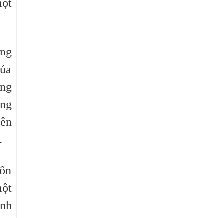
một
ững
húa
ong
ông
rên
.
uốn
một
anh