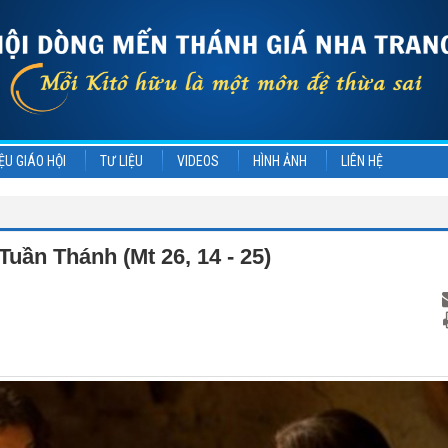
ỆU GIÁO HỘI
TƯ LIỆU
VIDEOS
HÌNH ẢNH
LIÊN HỆ
uần Thánh (Mt 26, 14 - 25)