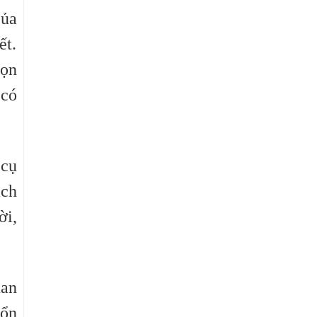
của
ết.
họn
 có
 cụ
ách
ời,
uan
tổn